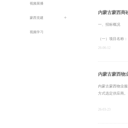
视频展播
内蒙古蒙西商
蒙西党建
ꄶ
一、招标概况
视频学习
（一）项目名称：
26-06-12
（二）项目编号：MXS
（三）招标人：内
内蒙古蒙西物
（四）建设地点：
内蒙古蒙西物业服
方式选定供应商。
（一）项目名称：
26-03-23
（二）项目编号：HMX