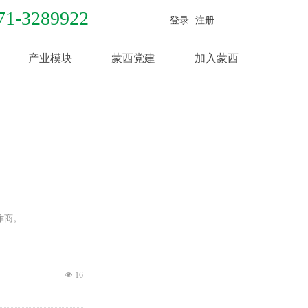
71-3289922
登录
注册
产业模块
蒙西党建
加入蒙西
作商。
넶
16