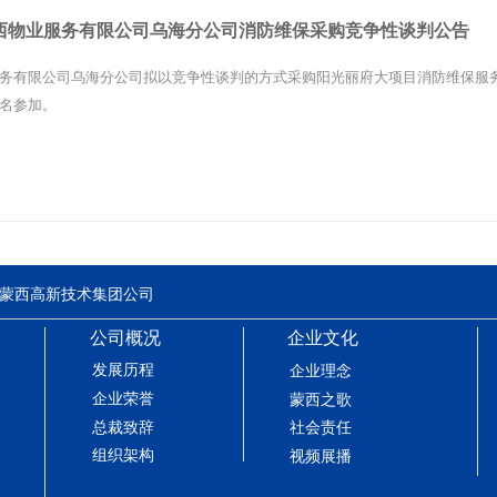
西物业服务有限公司乌海分公司消防维保采购竞争性谈判公告
项目范围：蒙西矿山路项目全路段洒水。
务有限公司乌海分公司拟以竞争性谈判的方式采购阳光丽府大项目消防维保服
竞争性谈判
名参加。
概况与范围
消防维保项目竞争性谈判采购
业服务有限公司乌海分公司电梯维保竞争性谈判公告
HWY-JZXTP-XFWB-202601
蒙西高新技术集团公司
人民共和国注册成立3年以上（含3年），有工商行政管理部门核发年检合格的企
公司概况
企业文化
售、电梯技术咨询等业务，同时符合《中华人民共和国招标投标法》等有关法
发展历程
企业理念
的履约能力。
民事责任的能力；
企业荣誉
蒙西之歌
总裁致辞
为同一人或者存在控股、管理关系的不同单位，不得参与同一项目的竞争性谈判
社会责任
业信誉和健全的财务会计制度；
组织架构
视频展播
参谈供应商；
所必需的设备和专业技术能力；