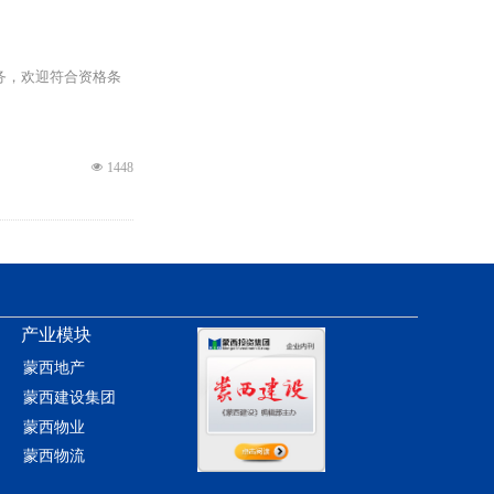
务，欢迎符合资格条
넶
1448
业，专业从事电梯维
产业模块
律、法规和规章的规
蒙西地产
蒙西建设集团
넶
1474
会议；
蒙西物业
蒙西物流